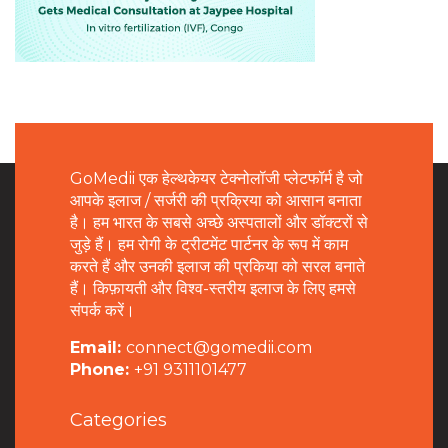
GoMedii एक हेल्थकेयर टेक्नोलॉजी प्लेटफॉर्म है जो
आपके इलाज / सर्जरी की प्रक्रिया को आसान बनाता
है। हम भारत के सबसे अच्छे अस्पतालों और डॉक्टरों से
जुड़े हैं। हम रोगी के ट्रीटमेंट पार्टनर के रूप में काम
करते हैं और उनकी इलाज की प्रकिया को सरल बनाते
हैं। किफ़ायती और विश्व-स्तरीय इलाज के लिए हमसे
संपर्क करें।
Email:
connect@gomedii.com
Phone:
+91 9311101477
Categories