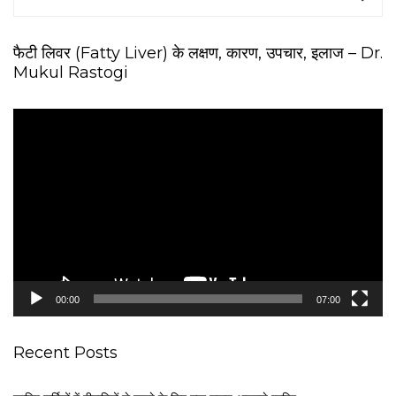
फैटी लिवर (Fatty Liver) के लक्षण, कारण, उपचार, इलाज – Dr.
Mukul Rastogi
V
i
d
e
o
P
l
a
y
e
00:00
07:00
r
Recent Posts