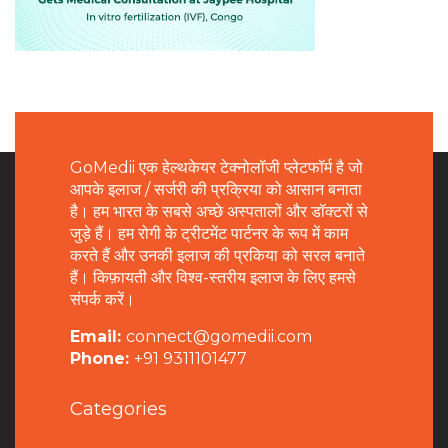
GoMedii एक हेल्थकेयर टेक्नोलॉजी प्लेटफॉर्म है जो
आपके इलाज / सर्जरी की प्रक्रिया को आसान बनाता
है। हम भारत के सबसे अच्छे अस्पतालों और डॉक्टरों से
जुड़े हैं। हम रोगी के ट्रीटमेंट पार्टनर के रूप में काम
करते हैं और उनकी इलाज की प्रकिया को सरल बनाते
हैं। किफ़ायती और विश्व-स्तरीय इलाज के लिए हमसे
संपर्क करें।
Email:
connect@gomedii.com
Phone:
+91 9311101477
Categories