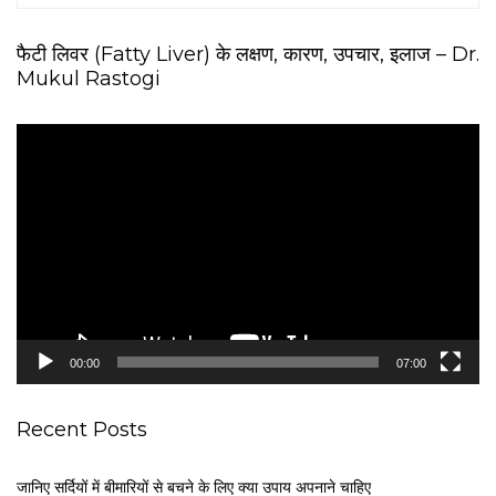
फैटी लिवर (Fatty Liver) के लक्षण, कारण, उपचार, इलाज – Dr.
Mukul Rastogi
V
i
d
e
o
P
l
a
y
e
00:00
07:00
r
Recent Posts
जानिए सर्दियों में बीमारियों से बचने के लिए क्या उपाय अपनाने चाहिए