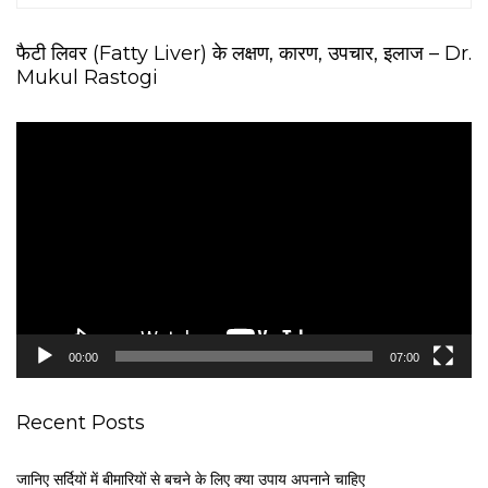
फैटी लिवर (Fatty Liver) के लक्षण, कारण, उपचार, इलाज – Dr.
Mukul Rastogi
V
i
d
e
o
P
l
a
y
e
00:00
07:00
r
Recent Posts
जानिए सर्दियों में बीमारियों से बचने के लिए क्या उपाय अपनाने चाहिए