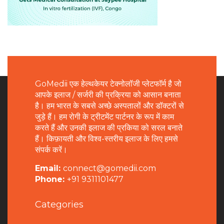
GoMedii एक हेल्थकेयर टेक्नोलॉजी प्लेटफॉर्म है जो
आपके इलाज / सर्जरी की प्रक्रिया को आसान बनाता
है। हम भारत के सबसे अच्छे अस्पतालों और डॉक्टरों से
जुड़े हैं। हम रोगी के ट्रीटमेंट पार्टनर के रूप में काम
करते हैं और उनकी इलाज की प्रकिया को सरल बनाते
हैं। किफ़ायती और विश्व-स्तरीय इलाज के लिए हमसे
संपर्क करें।
Email:
connect@gomedii.com
Phone:
+91 9311101477
Categories