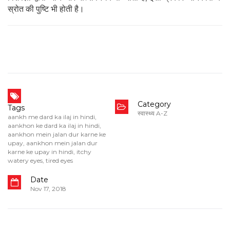
स्रोत की पुष्टि भी होती है।
Category
Tags
स्वास्थ्य A-Z
aankh me dard ka ilaj in hindi
,
aankhon ke dard ka ilaj in hindi
,
aankhon mein jalan dur karne ke
upay
,
aankhon mein jalan dur
karne ke upay in hindi
,
itchy
watery eyes
,
tired eyes
Date
Nov 17, 2018