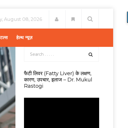
y, August 08, 2026
िटल्स
हेल्थ न्यूज़
फैटी लिवर (Fatty Liver) के लक्षण,
कारण, उपचार, इलाज – Dr. Mukul
Rastogi
V
i
d
e
o