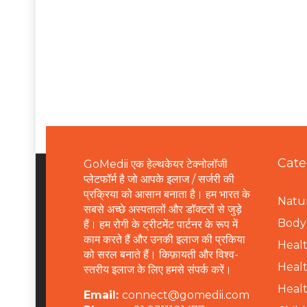
Cate
GoMedii एक हेल्थकेयर टेक्नोलॉजी
प्लेटफॉर्म है जो आपके इलाज / सर्जरी की
प्रक्रिया को आसान बनाता है। हम भारत के
Natur
सबसे अच्छे अस्पतालों और डॉक्टरों से जुड़े
B
ody 
हैं। हम रोगी के ट्रीटमेंट पार्टनर के रूप में
काम करते हैं और उनकी इलाज की प्रकिया
Healt
को सरल बनाते हैं। किफ़ायती और विश्व-
Healt
स्तरीय इलाज के लिए हमसे संपर्क करें।
Healt
Email:
connect@gomedii.com