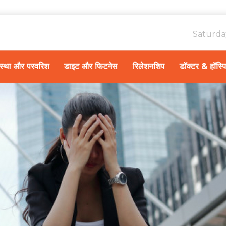
Saturda
ावस्था और परवरिश
डाइट और फिटनेस
रिलेशनशिप
डॉक्टर & हॉस्प