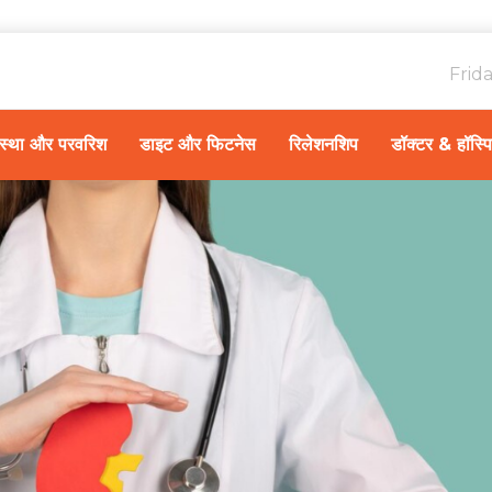
Frid
ावस्था और परवरिश
डाइट और फिटनेस
रिलेशनशिप
डॉक्टर & हॉस्प