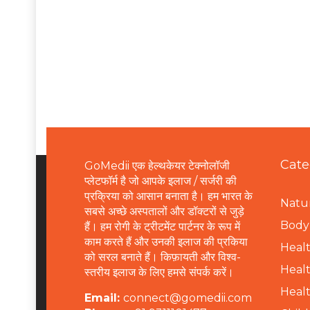
Cate
GoMedii एक हेल्थकेयर टेक्नोलॉजी
प्लेटफॉर्म है जो आपके इलाज / सर्जरी की
प्रक्रिया को आसान बनाता है। हम भारत के
Natur
सबसे अच्छे अस्पतालों और डॉक्टरों से जुड़े
B
ody 
हैं। हम रोगी के ट्रीटमेंट पार्टनर के रूप में
काम करते हैं और उनकी इलाज की प्रकिया
Healt
को सरल बनाते हैं। किफ़ायती और विश्व-
Healt
स्तरीय इलाज के लिए हमसे संपर्क करें।
Healt
Email:
connect@gomedii.com