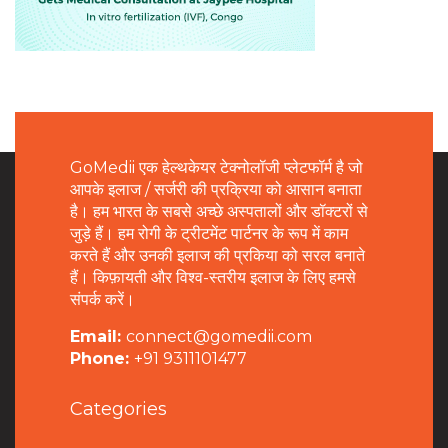
GoMedii एक हेल्थकेयर टेक्नोलॉजी प्लेटफॉर्म है जो
आपके इलाज / सर्जरी की प्रक्रिया को आसान बनाता
है। हम भारत के सबसे अच्छे अस्पतालों और डॉक्टरों से
जुड़े हैं। हम रोगी के ट्रीटमेंट पार्टनर के रूप में काम
करते हैं और उनकी इलाज की प्रकिया को सरल बनाते
हैं। किफ़ायती और विश्व-स्तरीय इलाज के लिए हमसे
संपर्क करें।
Email:
connect@gomedii.com
Phone:
+91 9311101477
Categories