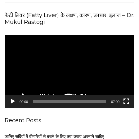
फैटी लिवर (Fatty Liver) के लक्षण, कारण, उपचार, इलाज – Dr.
Mukul Rastogi
V
i
d
e
o
P
l
a
y
e
00:00
07:00
r
Recent Posts
जानिए सर्दियों में बीमारियों से बचने के लिए क्या उपाय अपनाने चाहिए