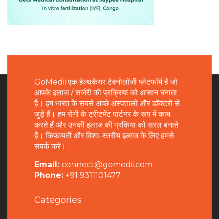
GoMedii एक हेल्थकेयर टेक्नोलॉजी प्लेटफॉर्म है जो
आपके इलाज / सर्जरी की प्रक्रिया को आसान बनाता
है। हम भारत के सबसे अच्छे अस्पतालों और डॉक्टरों से
जुड़े हैं। हम रोगी के ट्रीटमेंट पार्टनर के रूप में काम
करते हैं और उनकी इलाज की प्रकिया को सरल बनाते
हैं। किफ़ायती और विश्व-स्तरीय इलाज के लिए हमसे
संपर्क करें।
Email:
connect@gomedii.com
Phone:
+91 9311101477
Categories