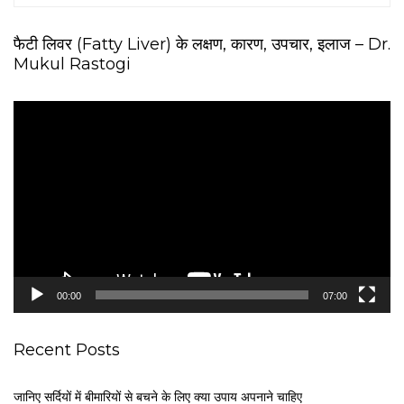
फैटी लिवर (Fatty Liver) के लक्षण, कारण, उपचार, इलाज – Dr.
Mukul Rastogi
V
i
d
e
o
P
l
a
y
e
00:00
07:00
r
Recent Posts
जानिए सर्दियों में बीमारियों से बचने के लिए क्या उपाय अपनाने चाहिए