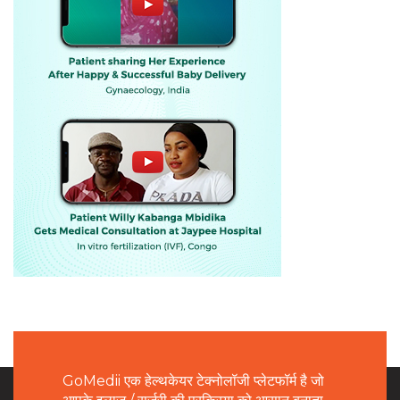
GoMedii एक हेल्थकेयर टेक्नोलॉजी प्लेटफॉर्म है जो