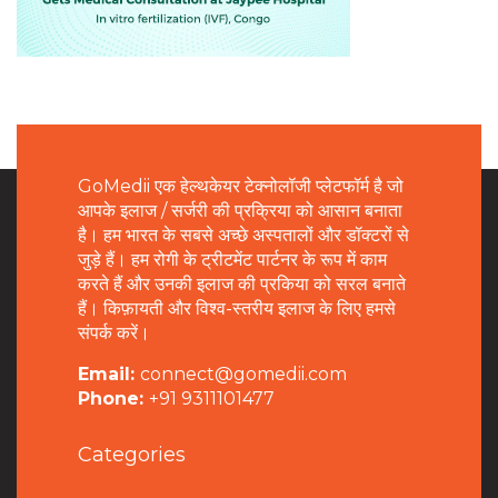
GoMedii एक हेल्थकेयर टेक्नोलॉजी प्लेटफॉर्म है जो
आपके इलाज / सर्जरी की प्रक्रिया को आसान बनाता
है। हम भारत के सबसे अच्छे अस्पतालों और डॉक्टरों से
जुड़े हैं। हम रोगी के ट्रीटमेंट पार्टनर के रूप में काम
करते हैं और उनकी इलाज की प्रकिया को सरल बनाते
हैं। किफ़ायती और विश्व-स्तरीय इलाज के लिए हमसे
संपर्क करें।
Email:
connect@gomedii.com
Phone:
+91 9311101477
Categories