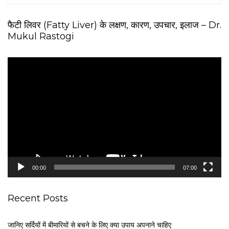
फैटी लिवर (Fatty Liver) के लक्षण, कारण, उपचार, इलाज – Dr.
Mukul Rastogi
V
i
d
e
o
P
l
a
y
e
00:00
07:00
r
Recent Posts
जानिए सर्दियों में बीमारियों से बचने के लिए क्या उपाय अपनाने चाहिए