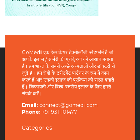
GoMedii एक हेल्थकेयर टेक्नोलॉजी प्लेटफॉर्म है जो
आपके इलाज / सर्जरी की प्रक्रिया को आसान बनाता
है। हम भारत के सबसे अच्छे अस्पतालों और डॉक्टरों से
जुड़े हैं। हम रोगी के ट्रीटमेंट पार्टनर के रूप में काम
करते हैं और उनकी इलाज की प्रकिया को सरल बनाते
हैं। किफ़ायती और विश्व-स्तरीय इलाज के लिए हमसे
संपर्क करें।
Email:
connect@gomedii.com
Phone:
+91 9311101477
Categories