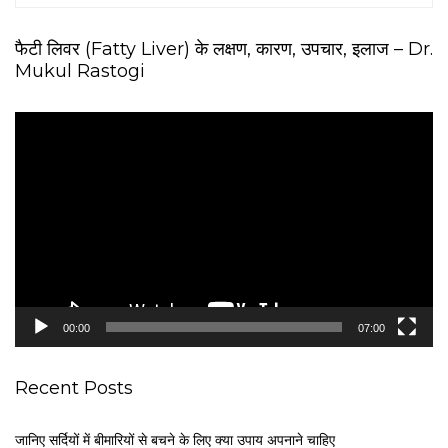
फैटी लिवर (Fatty Liver) के लक्षण, कारण, उपचार, इलाज – Dr.
Mukul Rastogi
V
i
d
e
o
P
l
a
y
e
00:00
07:00
r
Recent Posts
जानिए सर्दियों में बीमारियों से बचने के लिए क्या उपाय अपनाने चाहिए