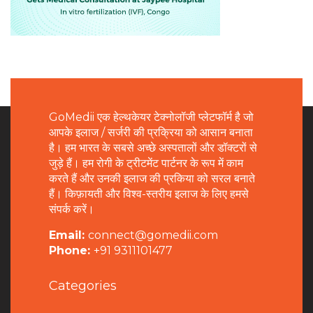
GoMedii एक हेल्थकेयर टेक्नोलॉजी प्लेटफॉर्म है जो
आपके इलाज / सर्जरी की प्रक्रिया को आसान बनाता
है। हम भारत के सबसे अच्छे अस्पतालों और डॉक्टरों से
जुड़े हैं। हम रोगी के ट्रीटमेंट पार्टनर के रूप में काम
करते हैं और उनकी इलाज की प्रकिया को सरल बनाते
हैं। किफ़ायती और विश्व-स्तरीय इलाज के लिए हमसे
संपर्क करें।
Email:
connect@gomedii.com
Phone:
+91 9311101477
Categories