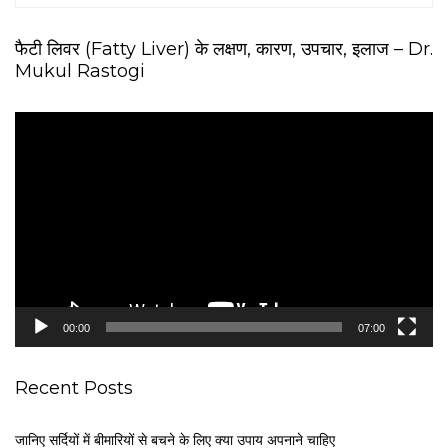
फैटी लिवर (Fatty Liver) के लक्षण, कारण, उपचार, इलाज – Dr.
Mukul Rastogi
V
i
d
e
o
P
l
a
y
e
00:00
07:00
r
Recent Posts
जानिए सर्दियों में बीमारियों से बचने के लिए क्या उपाय अपनाने चाहिए