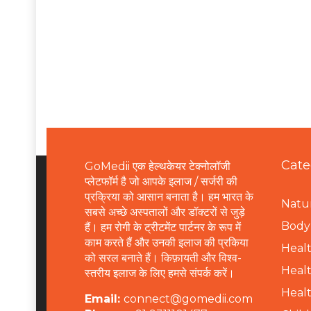
Cate
GoMedii एक हेल्थकेयर टेक्नोलॉजी
प्लेटफॉर्म है जो आपके इलाज / सर्जरी की
प्रक्रिया को आसान बनाता है। हम भारत के
Natur
सबसे अच्छे अस्पतालों और डॉक्टरों से जुड़े
B
ody 
हैं। हम रोगी के ट्रीटमेंट पार्टनर के रूप में
काम करते हैं और उनकी इलाज की प्रकिया
Healt
को सरल बनाते हैं। किफ़ायती और विश्व-
Healt
स्तरीय इलाज के लिए हमसे संपर्क करें।
Healt
Email:
connect@gomedii.com