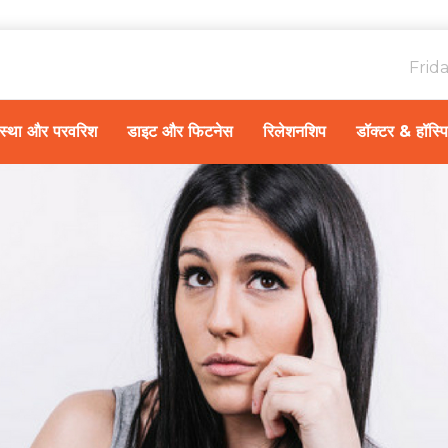
Frid
ावस्था और परवरिश
डाइट और फिटनेस
रिलेशनशिप
डॉक्टर & हॉस्प