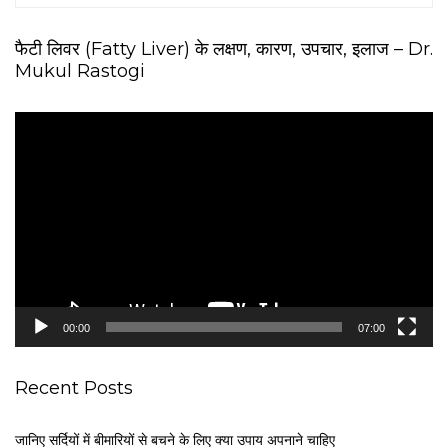
फैटी लिवर (Fatty Liver) के लक्षण, कारण, उपचार, इलाज – Dr.
Mukul Rastogi
V
i
d
e
o
P
l
a
y
e
00:00
07:00
r
Recent Posts
जानिए सर्दियों में बीमारियों से बचने के लिए क्या उपाय अपनाने चाहिए