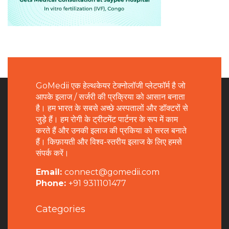
GoMedii एक हेल्थकेयर टेक्नोलॉजी प्लेटफॉर्म है जो
आपके इलाज / सर्जरी की प्रक्रिया को आसान बनाता
है। हम भारत के सबसे अच्छे अस्पतालों और डॉक्टरों से
जुड़े हैं। हम रोगी के ट्रीटमेंट पार्टनर के रूप में काम
करते हैं और उनकी इलाज की प्रकिया को सरल बनाते
हैं। किफ़ायती और विश्व-स्तरीय इलाज के लिए हमसे
संपर्क करें।
Email:
connect@gomedii.com
Phone:
+91 9311101477
Categories