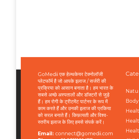
Cate
GoMedii एक हेल्थकेयर टेक्नोलॉजी
प्लेटफॉर्म है जो आपके इलाज / सर्जरी की
प्रक्रिया को आसान बनाता है। हम भारत के
Natur
सबसे अच्छे अस्पतालों और डॉक्टरों से जुड़े
B
ody 
हैं। हम रोगी के ट्रीटमेंट पार्टनर के रूप में
काम करते हैं और उनकी इलाज की प्रकिया
Healt
को सरल बनाते हैं। किफ़ायती और विश्व-
Healt
स्तरीय इलाज के लिए हमसे संपर्क करें।
Healt
Email:
connect@gomedii.com