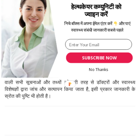
ही हानिकारक हो सकता है। इसलिए कोई भी लक्षण दिखने पर तुरंत ही
हेल्थकेयर कम्युनिटी को
डॉक्टर से सम्पर्क करे और उनसे सलाह ले।
ज्वाइन करें
निचे बॉक्स में अपना ईमेल एंटर करें
और पाएं
स्वास्थ्य संबंधी जानकारी सबसे पहले
Disclaimer:
GoMedii एक डिजिटल हेल्थ केयर प्लेटफार्म है जो
हेल्थ केयर की सभी आवश्यकताओं और सुविधाओं को आपस में जोड़ता है।
SUBSCRIBE NOW
GoMedii अपने पाठकों के लिए स्वास्थ्य समाचार, हेल्थ टिप्स और हेल्थ से
जुडी सभी जानकारी ब्लोग्स के माध्यम से पहुंचाता है जिसको हेल्थ एक्सपर्ट्स
No Thanks
एवँ डॉक्टर्स से वेरिफाइड किया जाता है । GoMedii ब्लॉग में पब्लिश होने
वाली सभी सूचनाओं और तथ्यों को पूरी तरह से डॉक्टरों और स्वास्थ्य
विशेषज्ञों द्वारा जांच और सत्यापन किया जाता है, इसी प्रकार जानकारी के
स्रोत की पुष्टि भी होती है।