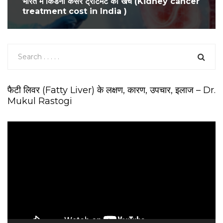
भारत में किडनी कैंसर ट्रीटमेंट का खर्च (Kidney cancer
treatment cost in India )
फैटी लिवर (Fatty Liver) के लक्षण, कारण, उपचार, इलाज – Dr.
Mukul Rastogi
V
i
d
e
o
P
l
a
y