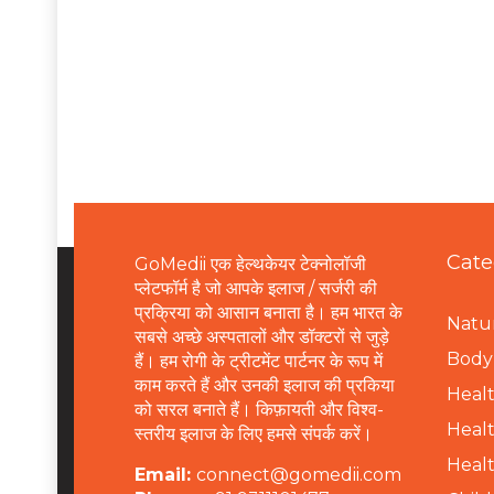
Cate
GoMedii एक हेल्थकेयर टेक्नोलॉजी
प्लेटफॉर्म है जो आपके इलाज / सर्जरी की
प्रक्रिया को आसान बनाता है। हम भारत के
Natur
सबसे अच्छे अस्पतालों और डॉक्टरों से जुड़े
B
ody 
हैं। हम रोगी के ट्रीटमेंट पार्टनर के रूप में
काम करते हैं और उनकी इलाज की प्रकिया
Healt
को सरल बनाते हैं। किफ़ायती और विश्व-
Healt
स्तरीय इलाज के लिए हमसे संपर्क करें।
Healt
Email:
connect@gomedii.com