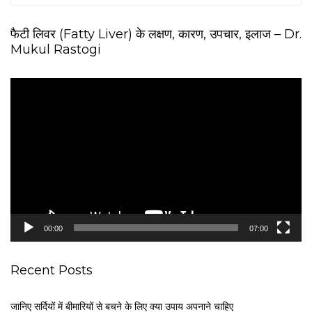
फैटी लिवर (Fatty Liver) के लक्षण, कारण, उपचार, इलाज – Dr.
Mukul Rastogi
V
i
d
e
o
P
l
a
y
e
00:00
07:00
r
Recent Posts
जानिए सर्दियों में बीमारियों से बचने के लिए क्या उपाय अपनाने चाहिए