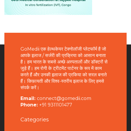
GoMedii एक हेल्थकेयर टेक्नोलॉजी प्लेटफॉर्म है जो
आपके इलाज / सर्जरी की प्रक्रिया को आसान बनाता
है। हम भारत के सबसे अच्छे अस्पतालों और डॉक्टरों से
जुड़े हैं। हम रोगी के ट्रीटमेंट पार्टनर के रूप में काम
करते हैं और उनकी इलाज की प्रकिया को सरल बनाते
हैं। किफ़ायती और विश्व-स्तरीय इलाज के लिए हमसे
संपर्क करें।
Email:
connect@gomedii.com
Phone:
+91 9311101477
Categories