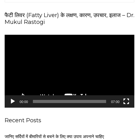
फैटी लिवर (Fatty Liver) के लक्षण, कारण, उपचार, इलाज – Dr.
Mukul Rastogi
V
i
d
e
o
P
l
a
y
e
00:00
07:00
r
Recent Posts
जानिए सर्दियों में बीमारियों से बचने के लिए क्या उपाय अपनाने चाहिए