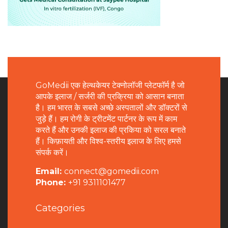
GoMedii एक हेल्थकेयर टेक्नोलॉजी प्लेटफॉर्म है जो
आपके इलाज / सर्जरी की प्रक्रिया को आसान बनाता
है। हम भारत के सबसे अच्छे अस्पतालों और डॉक्टरों से
जुड़े हैं। हम रोगी के ट्रीटमेंट पार्टनर के रूप में काम
करते हैं और उनकी इलाज की प्रकिया को सरल बनाते
हैं। किफ़ायती और विश्व-स्तरीय इलाज के लिए हमसे
संपर्क करें।
Email:
connect@gomedii.com
Phone:
+91 9311101477
Categories