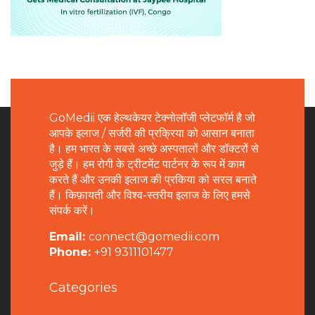
GoMedii एक हेल्थकेयर टेक्नोलॉजी प्लेटफॉर्म है जो
आपके इलाज / सर्जरी की प्रक्रिया को आसान बनाता
है। हम भारत के सबसे अच्छे अस्पतालों और डॉक्टरों से
जुड़े हैं। हम रोगी के ट्रीटमेंट पार्टनर के रूप में काम
करते हैं और उनकी इलाज की प्रकिया को सरल बनाते
हैं। किफ़ायती और विश्व-स्तरीय इलाज के लिए हमसे
संपर्क करें।
Email:
connect@gomedii.com
Phone:
+91 9311101477
Categories