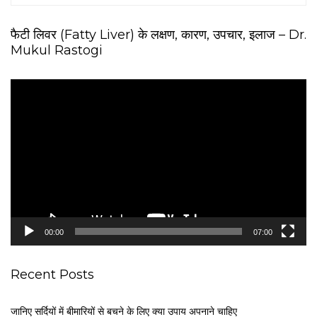
फैटी लिवर (Fatty Liver) के लक्षण, कारण, उपचार, इलाज – Dr.
Mukul Rastogi
V
i
d
e
o
P
l
a
y
e
00:00
07:00
r
Recent Posts
जानिए सर्दियों में बीमारियों से बचने के लिए क्या उपाय अपनाने चाहिए