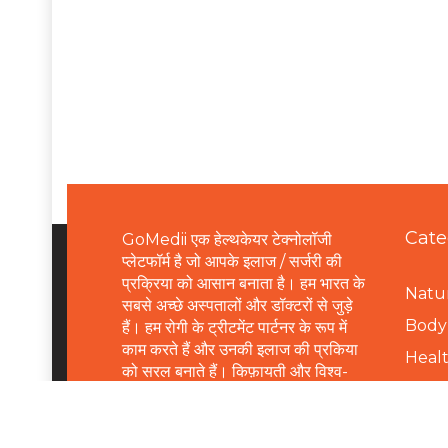
Cate
GoMedii एक हेल्थकेयर टेक्नोलॉजी
प्लेटफॉर्म है जो आपके इलाज / सर्जरी की
प्रक्रिया को आसान बनाता है। हम भारत के
Natur
सबसे अच्छे अस्पतालों और डॉक्टरों से जुड़े
B
ody 
हैं। हम रोगी के ट्रीटमेंट पार्टनर के रूप में
काम करते हैं और उनकी इलाज की प्रकिया
Healt
को सरल बनाते हैं। किफ़ायती और विश्व-
Healt
स्तरीय इलाज के लिए हमसे संपर्क करें।
Healt
Email:
connect@gomedii.com