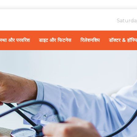
Saturda
ावस्था और परवरिश
डाइट और फिटनेस
रिलेशनशिप
डॉक्टर & हॉस्प