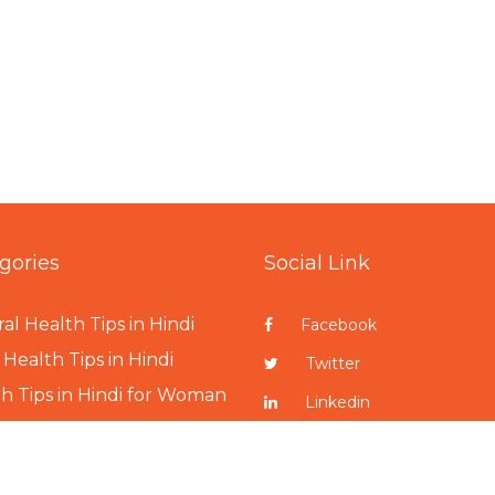
gories
Social Link
al Health Tips in Hindi
Facebook
Health Tips in Hindi
Twitter
h Tips in Hindi for Woman
Linkedin
h Tips in Hindi for Man
Pinterest
h Tips in Hindi for Child
Instagram