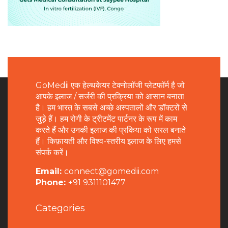
GoMedii एक हेल्थकेयर टेक्नोलॉजी प्लेटफॉर्म है जो
आपके इलाज / सर्जरी की प्रक्रिया को आसान बनाता
है। हम भारत के सबसे अच्छे अस्पतालों और डॉक्टरों से
जुड़े हैं। हम रोगी के ट्रीटमेंट पार्टनर के रूप में काम
करते हैं और उनकी इलाज की प्रकिया को सरल बनाते
हैं। किफ़ायती और विश्व-स्तरीय इलाज के लिए हमसे
संपर्क करें।
Email:
connect@gomedii.com
Phone:
+91 9311101477
Categories