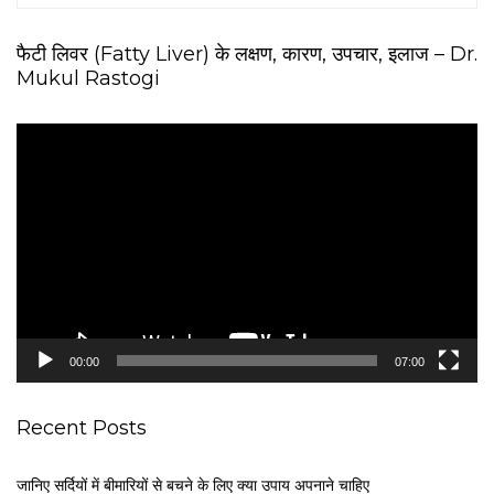
फैटी लिवर (Fatty Liver) के लक्षण, कारण, उपचार, इलाज – Dr.
Mukul Rastogi
V
i
d
e
o
P
l
a
y
e
00:00
07:00
r
Recent Posts
जानिए सर्दियों में बीमारियों से बचने के लिए क्या उपाय अपनाने चाहिए