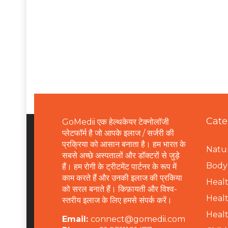
Cate
GoMedii एक हेल्थकेयर टेक्नोलॉजी
प्लेटफॉर्म है जो आपके इलाज / सर्जरी की
प्रक्रिया को आसान बनाता है। हम भारत के
Natur
सबसे अच्छे अस्पतालों और डॉक्टरों से जुड़े
B
ody 
हैं। हम रोगी के ट्रीटमेंट पार्टनर के रूप में
काम करते हैं और उनकी इलाज की प्रकिया
Healt
को सरल बनाते हैं। किफ़ायती और विश्व-
Healt
स्तरीय इलाज के लिए हमसे संपर्क करें।
Healt
Email:
connect@gomedii.com