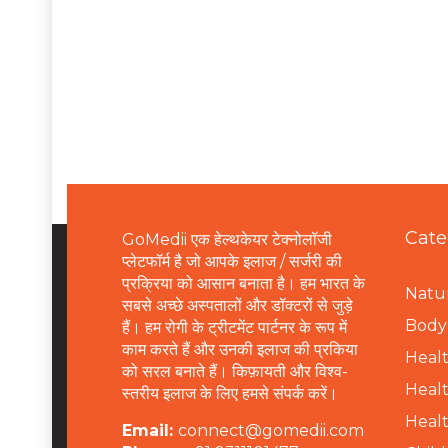
Cate
GoMedii एक हेल्थकेयर टेक्नोलॉजी
प्लेटफॉर्म है जो आपके इलाज / सर्जरी की
प्रक्रिया को आसान बनाता है। हम भारत के
Natur
सबसे अच्छे अस्पतालों और डॉक्टरों से जुड़े
B
ody 
हैं। हम रोगी के ट्रीटमेंट पार्टनर के रूप में
काम करते हैं और उनकी इलाज की प्रकिया
Healt
को सरल बनाते हैं। किफ़ायती और विश्व-
Healt
स्तरीय इलाज के लिए हमसे संपर्क करें।
Healt
Email:
connect@gomedii.com