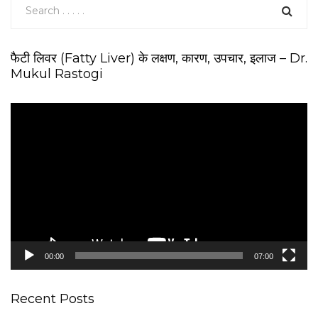
फैटी लिवर (Fatty Liver) के लक्षण, कारण, उपचार, इलाज – Dr.
Mukul Rastogi
V
i
d
e
o
P
l
a
y
e
00:00
07:00
r
Recent Posts