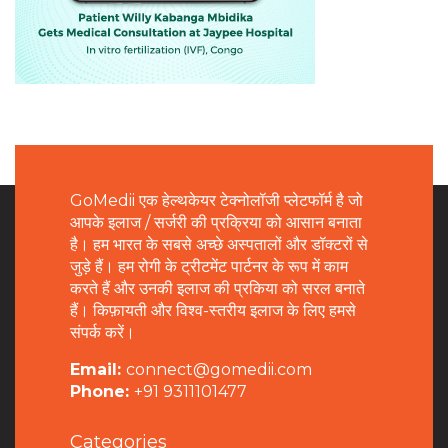
GoMedii एक हेल्थकेयर टेक्नोलॉजी प्लेटफॉर्म है जो
आपके इलाज / सर्जरी की प्रक्रिया को आसान बनाता
है। हम भारत के सबसे अच्छे अस्पतालों और डॉक्टरों से
जुड़े हैं। हम रोगी के ट्रीटमेंट पार्टनर के रूप में काम
करते हैं और उनकी इलाज की प्रकिया को सरल बनाते
हैं। किफ़ायती और विश्व-स्तरीय इलाज के लिए हमसे
संपर्क करें।
Email:
connect@gomedii.com
Phone:
+91 9311101477
Categories