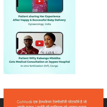
GoMedii एक हेल्थकेयर टेक्नोलॉजी प्लेटफॉर्म है जो