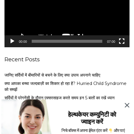
o
P
l
a
y
e
00:00
07:00
r
Recent Posts
जानिए सर्दियों में बीमारियों से बचने के लिए क्या उपाय अपनाने चाहिए
क्या आपका बच्चा जल्दबाज़ी का शिकार हो रहा है? Hurried Child Syndrome
को समझें
सर्द‍ियों में प्रेगनेंसी के दौरान एक्सरसाइज करते समय इन 5 बातों का रखें ध्यान
नए साल से काम और सेहत के बीच सही संतुलन बनाने के लिए जाने ये 5 अहम तरीके
हेल्थकेयर कम्युनिटी को
मेंस्ट्रुअल फेज के अनुसार खाएं ये फूड्स, जानें एक्सपर्ट से कब क्या खाना है फायदेमंद
ज्वाइन करें
निचे बॉक्स में अपना ईमेल एंटर करें
और पाएं