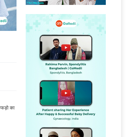
ं
 फेफड़ो का