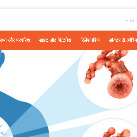
Frid
ावस्था और परवरिश
डाइट और फिटनेस
रिलेशनशिप
डॉक्टर & हॉस्प