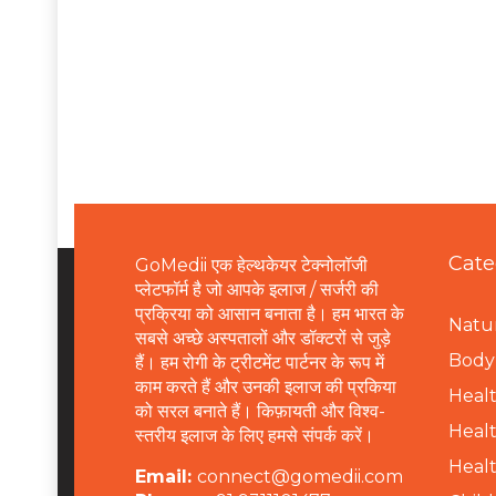
Cate
GoMedii एक हेल्थकेयर टेक्नोलॉजी
प्लेटफॉर्म है जो आपके इलाज / सर्जरी की
प्रक्रिया को आसान बनाता है। हम भारत के
Natur
सबसे अच्छे अस्पतालों और डॉक्टरों से जुड़े
B
ody 
हैं। हम रोगी के ट्रीटमेंट पार्टनर के रूप में
काम करते हैं और उनकी इलाज की प्रकिया
Healt
को सरल बनाते हैं। किफ़ायती और विश्व-
Healt
स्तरीय इलाज के लिए हमसे संपर्क करें।
Healt
Email:
connect@gomedii.com