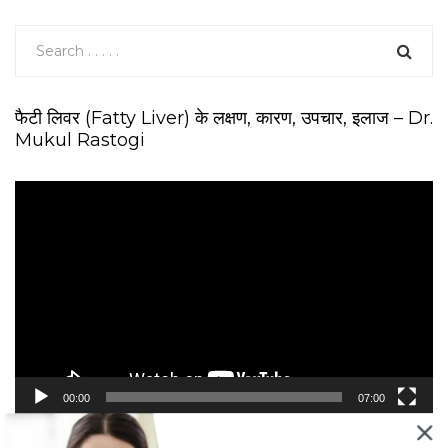
फैटी लिवर (Fatty Liver) के लक्षण, कारण, उपचार, इलाज – Dr.
Mukul Rastogi
V
i
d
e
o
P
l
a
y
e
00:00
07:00
r