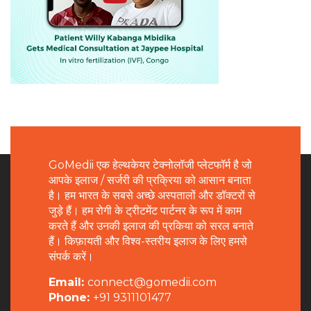
GoMedii एक हेल्थकेयर टेक्नोलॉजी प्लेटफॉर्म है जो
आपके इलाज / सर्जरी की प्रक्रिया को आसान बनाता
है। हम भारत के सबसे अच्छे अस्पतालों और डॉक्टरों से
जुड़े हैं। हम रोगी के ट्रीटमेंट पार्टनर के रूप में काम
करते हैं और उनकी इलाज की प्रकिया को सरल बनाते
हैं। किफ़ायती और विश्व-स्तरीय इलाज के लिए हमसे
संपर्क करें।
Email:
connect@gomedii.com
Phone:
+91 9311101477