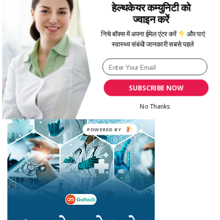
Recent Posts
हेल्थकेयर कम्युनिटी को
ज्वाइन करें
जानिए सर्दियों में बीमारियों से बचने के लिए क्या उपाय अपनाने चाहिए
निचे बॉक्स में अपना ईमेल एंटर करें
और पाएं
क्या आपका बच्चा जल्दबाज़ी का शिकार हो रहा है? Hurried Child Syndrome
स्वास्थ्य संबंधी जानकारी सबसे पहले
को समझें
सर्द‍ियों में प्रेगनेंसी के दौरान एक्सरसाइज करते समय इन 5 बातों का रखें ध्यान
नए साल से काम और सेहत के बीच सही संतुलन बनाने के लिए जाने ये 5 अहम तरीके
SUBSCRIBE NOW
मेंस्ट्रुअल फेज के अनुसार खाएं ये फूड्स, जानें एक्सपर्ट से कब क्या खाना है फायदेमंद
No Thanks
POWERED
BY