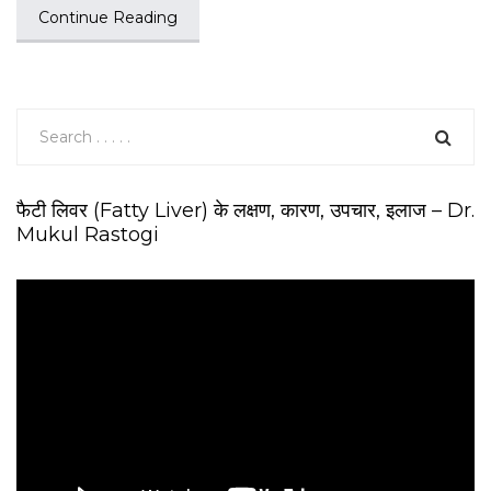
Continue Reading
फैटी लिवर (Fatty Liver) के लक्षण, कारण, उपचार, इलाज – Dr.
Mukul Rastogi
V
i
d
e
o
P
l
a
y