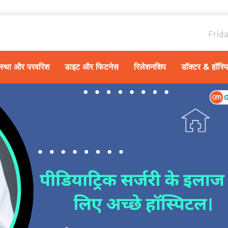
Frid
ावस्था और परवरिश
डाइट और फिटनेस
रिलेशनशिप
डॉक्टर & हॉस्प