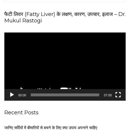
फैटी लिवर (Fatty Liver) के लक्षण, कारण, उपचार, इलाज – Dr.
Mukul Rastogi
V
i
d
e
o
P
l
a
y
e
00:00
07:00
r
Recent Posts
जानिए सर्दियों में बीमारियों से बचने के लिए क्या उपाय अपनाने चाहिए