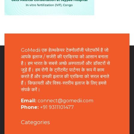
GoMedii एक हेल्थकेयर टेक्नोलॉजी प्लेटफॉर्म है जो
आपके इलाज / सर्जरी की प्रक्रिया को आसान बनाता
है। हम भारत के सबसे अच्छे अस्पतालों और डॉक्टरों से
जुड़े हैं। हम रोगी के ट्रीटमेंट पार्टनर के रूप में काम
करते हैं और उनकी इलाज की प्रकिया को सरल बनाते
हैं। किफ़ायती और विश्व-स्तरीय इलाज के लिए हमसे
संपर्क करें।
Email:
connect@gomedii.com
Phone:
+91 9311101477
Categories