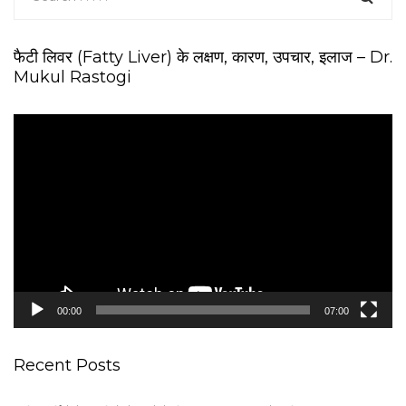
फैटी लिवर (Fatty Liver) के लक्षण, कारण, उपचार, इलाज – Dr.
Mukul Rastogi
V
i
d
e
o
P
l
a
y
e
00:00
07:00
r
Recent Posts