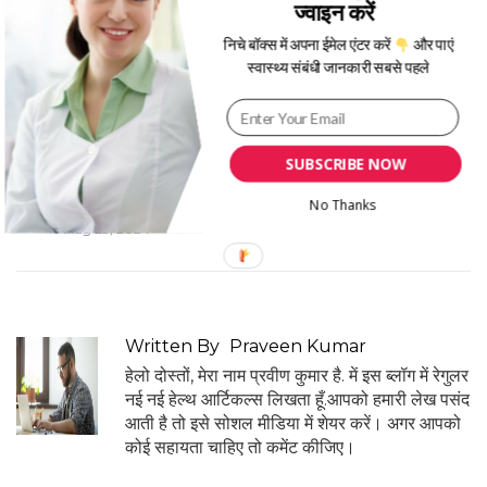
Causes of Morning Sickness During
ज्वाइन करें
Pregnancy In Hindi
,
pregnancy me
morning sickness ke karan in hindi
,
निचे बॉक्स में अपना ईमेल एंटर करें
और पाएं
pregnancy me morning sickness ke
स्वास्थ्य संबंधी जानकारी सबसे पहले
lakshan in hindi
,
pregnancy me
morning sickness se bachne ke
upay in hindi
,
Pregnancy Morning
Sickness in Hindi
,
प्रेगनेंसी में मॉर्निंग
सिकनेस
,
मॉर्निंग सिकनेस के कारण
,
मॉर्निंग
SUBSCRIBE NOW
सिकनेस के लक्षण
No Thanks
Date
Aug 23, 2024
Written By
Praveen Kumar
हेलो दोस्तों, मेरा नाम प्रवीण कुमार है. में इस ब्लॉग में रेगुलर
नई नई हेल्थ आर्टिकल्स लिखता हूँ.आपको हमारी लेख पसंद
आती है तो इसे सोशल मीडिया में शेयर करें। अगर आपको
कोई सहायता चाहिए तो कमेंट कीजिए।