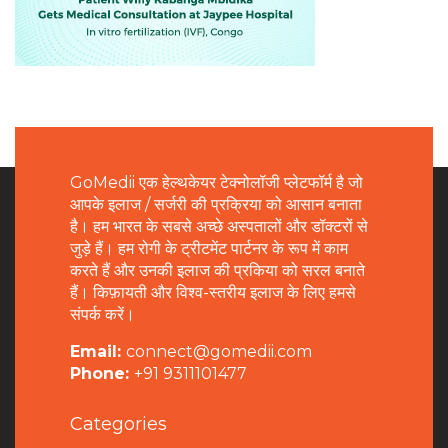
GoMedii एक हेल्थकेयर टेक्नोलॉजी प्लेटफॉर्म है जो
आपके इलाज / सर्जरी की प्रक्रिया को आसान बनाता
है। हम भारत के सबसे अच्छे अस्पतालों और डॉक्टरों से
जुड़े हैं। हम रोगी के ट्रीटमेंट पार्टनर के रूप में काम
करते हैं और उनकी इलाज की प्रकिया को सरल बनाते
हैं। किफ़ायती और विश्व-स्तरीय इलाज के लिए हमसे
संपर्क करें।
Email:
connect@gomedii.com
Phone:
+91 9311101477
Categories