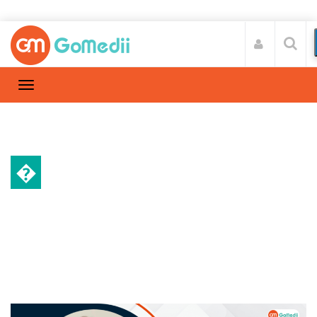
�
स्वास्थ्य A-Z
Home
स्वास्थ्य A-Z
/
अचानक घबराहट होना और पसीना आना।