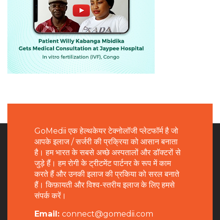
GoMedii एक हेल्थकेयर टेक्नोलॉजी प्लेटफॉर्म है जो
आपके इलाज / सर्जरी की प्रक्रिया को आसान बनाता
है। हम भारत के सबसे अच्छे अस्पतालों और डॉक्टरों से
जुड़े हैं। हम रोगी के ट्रीटमेंट पार्टनर के रूप में काम
करते हैं और उनकी इलाज की प्रकिया को सरल बनाते
हैं। किफ़ायती और विश्व-स्तरीय इलाज के लिए हमसे
संपर्क करें।
Email:
connect@gomedii.com