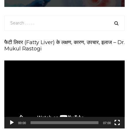
फैटी लिवर (Fatty Liver) के लक्षण, कारण, उपचार, इलाज – Dr.
Mukul Rastogi
V
i
d
e
o
P
l
a
y
e
00:00
07:00
r