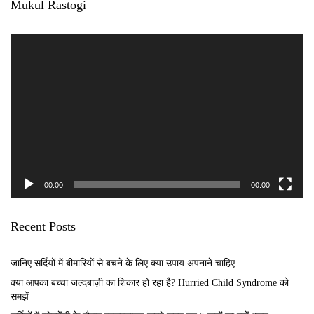
Email:
connect@gomedii.com
Phone:
+91 9311101477
Categories
Natural Health Tips in Hindi
B
ody Health Tips in Hindi
Health Tips in Hindi for Woman
Health Tips in Hindi for Man
Health Tips in Hindi for Child
Child Healthcare Tips in Hindi
Social Link
Facebook
Twitter