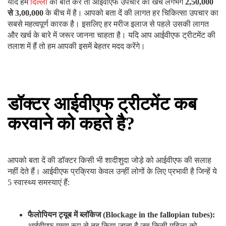
फैलोपियन ट्यूब में ब्लॉकेज (Blockage in the fallopian tubes):
आईवीएफ मुख्य रूप से तब किया जाता है जब किसी महिला को
फैलोपियन ट्यूब
में ब्लॉकेज हो जाता है।
पुरुष बांझपन (Male Infertility):
कई बार पुरुष बांझपन भी एक
कारण होता है जिसकी वजह से विवाहित जोड़े बच्चे को जन्म नहीं दे
पाते हैं। ऐसे में आईवीएफ एक बेहतर विकल्प साबित हो सकता है।
पीसीओएस से पीड़ित (Suffering from PCOS):
अगर कोई महिला
पीसीओएस
से पीड़ित है और अगर वह मां बनना चाहती है तो वह इसके
लिए आईवीएफ अपना सकती है।
अनुवांशिक रोग होना (Genetic disease):
संतान के सुख से वंचित
होने का कारण अनुवांशिक रोग भी होता है। ऐसे लोगों को
चिंता
करने
की जरूरत नहीं है क्योंकि उन्हें आईवीएफ के जरिए संतान सुख मिल
सकता है।