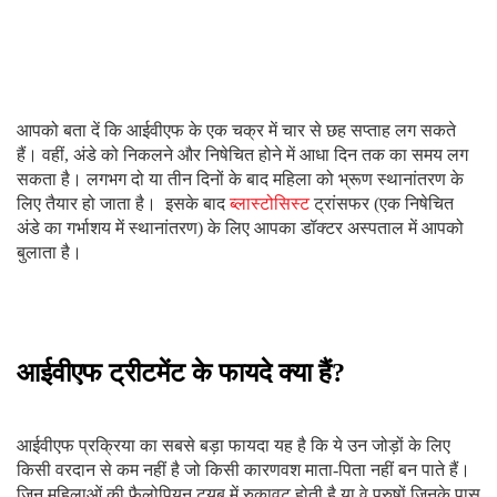
विशेषज्ञों द्वारा जांच और सत्यापन किया जाता है, इसी प्रकार जानकारी के
स्रोत की पुष्टि भी होती है।
Category
Tags
गर्भावस्था और परवरिश
IVF process In Hindi
,
ivf treatment cost in
hindi
,
IVF Treatment in Hindi
,
IVF
treatment kyu kiya jata hai in Hindi
,
IVF
Treatment Procedure in Hindi
,
Tests for
men before IVF treatment In Hindi
,
Tests
for Women Before IVF Treatment In
Hindi
,
what is IVF In Hindi
,
When IVF
recommends In Hindi
,
आईवीएफ उपचार
कितने समय तक चलता है
,
आईवीएफ कैसे किया
जाता है
,
आईवीएफ ट्रीटमेंट क्यों किया जाता है
,
आईवीएफ ट्रीटमेंट खर्च कितना होता है
,
आईवीएफ प्रक्रिया क्या है ?
,
आईवीएफ से पहले
पुरुषों के लिए टेस्ट
,
आईवीएफ से पहले महिलाओं