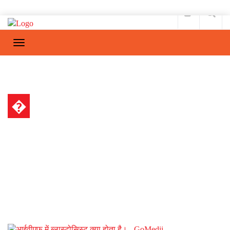
�
गर्भावस्था और परवरिश
Home
गर्भावस्था और परवरिश
/
आईवीएफ ट्रीटमेंट (IVF treatment) क्यों किया
जाता है? इसे पढ़िए