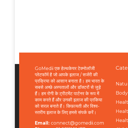
Cate
GoMedii एक हेल्थकेयर टेक्नोलॉजी
प्लेटफॉर्म है जो आपके इलाज / सर्जरी की
प्रक्रिया को आसान बनाता है। हम भारत के
Natur
सबसे अच्छे अस्पतालों और डॉक्टरों से जुड़े
B
ody 
हैं। हम रोगी के ट्रीटमेंट पार्टनर के रूप में
काम करते हैं और उनकी इलाज की प्रकिया
Healt
को सरल बनाते हैं। किफ़ायती और विश्व-
Healt
स्तरीय इलाज के लिए हमसे संपर्क करें।
Healt
Email:
connect@gomedii.com