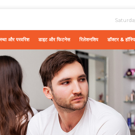
Saturda
ावस्था और परवरिश
डाइट और फिटनेस
रिलेशनशिप
डॉक्टर & हॉस्प