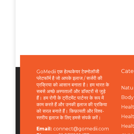
Cate
GoMedii एक हेल्थकेयर टेक्नोलॉजी
प्लेटफॉर्म है जो आपके इलाज / सर्जरी की
प्रक्रिया को आसान बनाता है। हम भारत के
Natur
सबसे अच्छे अस्पतालों और डॉक्टरों से जुड़े
B
ody 
हैं। हम रोगी के ट्रीटमेंट पार्टनर के रूप में
काम करते हैं और उनकी इलाज की प्रकिया
Healt
को सरल बनाते हैं। किफ़ायती और विश्व-
Healt
स्तरीय इलाज के लिए हमसे संपर्क करें।
Healt
Email:
connect@gomedii.com