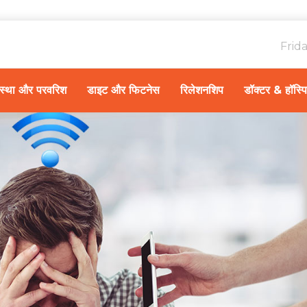
Frid
ावस्था और परवरिश
डाइट और फिटनेस
रिलेशनशिप
डॉक्टर & हॉस्प