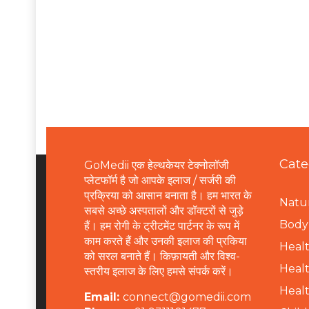
Cate
GoMedii एक हेल्थकेयर टेक्नोलॉजी
प्लेटफॉर्म है जो आपके इलाज / सर्जरी की
प्रक्रिया को आसान बनाता है। हम भारत के
Natur
सबसे अच्छे अस्पतालों और डॉक्टरों से जुड़े
B
ody 
हैं। हम रोगी के ट्रीटमेंट पार्टनर के रूप में
काम करते हैं और उनकी इलाज की प्रकिया
Healt
को सरल बनाते हैं। किफ़ायती और विश्व-
Healt
स्तरीय इलाज के लिए हमसे संपर्क करें।
Healt
Email:
connect@gomedii.com