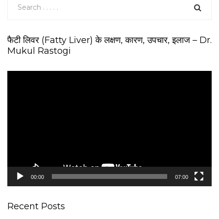
फैटी लिवर (Fatty Liver) के लक्षण, कारण, उपचार, इलाज – Dr.
Mukul Rastogi
V
i
d
e
o
P
l
a
y
e
00:00
07:00
r
Recent Posts