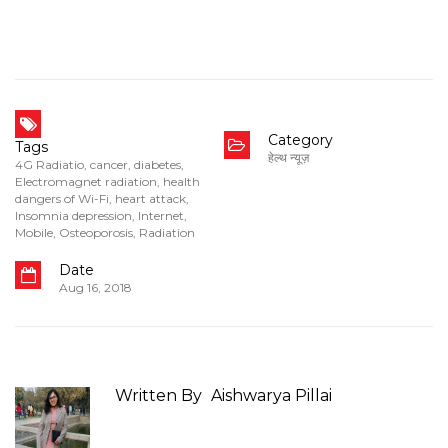
Category
Tags
हेल्थ न्यूज़
4G Radiatio
,
cancer
,
diabetes
,
Electromagnet radiation
,
health
dangers of Wi-Fi
,
heart attack
,
Insomnia depression
,
Internet
,
Mobile
,
Osteoporosis
,
Radiation
Date
Aug 16, 2018
Written By
Aishwarya Pillai