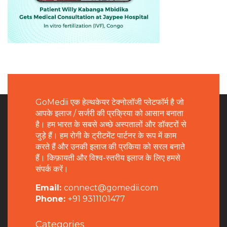
GoMedii एक हेल्थकेयर टेक्नोलॉजी प्लेटफॉर्म है जो
आपके इलाज / सर्जरी की प्रक्रिया को आसान बनाता
है। हम भारत के सबसे अच्छे अस्पतालों और डॉक्टरों से
जुड़े हैं। हम रोगी के ट्रीटमेंट पार्टनर के रूप में काम
करते हैं और उनकी इलाज की प्रकिया को सरल बनाते
हैं। किफ़ायती और विश्व-स्तरीय इलाज के लिए हमसे
संपर्क करें।
Email:
connect@gomedii.com
Phone:
+91 9311101477
Categories