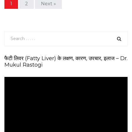
1
2
Next »
फैटी लिवर (Fatty Liver) के लक्षण, कारण, उपचार, इलाज – Dr.
Mukul Rastogi
V
i
d
e
o
P
l
a
y