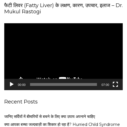
फैटी लिवर (Fatty Liver) के लक्षण, कारण, उपचार, इलाज – Dr.
Mukul Rastogi
V
i
d
e
o
P
l
a
y
e
00:00
07:00
r
Recent Posts
जानिए सर्दियों में बीमारियों से बचने के लिए क्या उपाय अपनाने चाहिए
क्या आपका बच्चा जल्दबाज़ी का शिकार हो रहा है? Hurried Child Syndrome