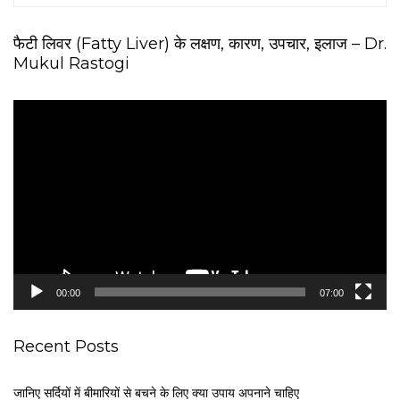
फैटी लिवर (Fatty Liver) के लक्षण, कारण, उपचार, इलाज – Dr.
Mukul Rastogi
V
i
d
e
o
P
l
a
y
e
00:00
07:00
r
Recent Posts
जानिए सर्दियों में बीमारियों से बचने के लिए क्या उपाय अपनाने चाहिए