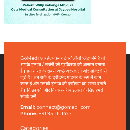
GoMedii एक हेल्थकेयर टेक्नोलॉजी प्लेटफॉर्म है जो
आपके इलाज / सर्जरी की प्रक्रिया को आसान बनाता
है। हम भारत के सबसे अच्छे अस्पतालों और डॉक्टरों से
जुड़े हैं। हम रोगी के ट्रीटमेंट पार्टनर के रूप में काम
करते हैं और उनकी इलाज की प्रकिया को सरल बनाते
हैं। किफ़ायती और विश्व-स्तरीय इलाज के लिए हमसे
संपर्क करें।
Email:
connect@gomedii.com
Phone:
+91 9311101477
Categories