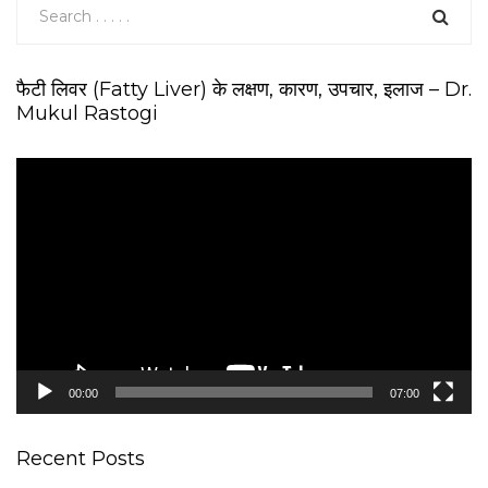
फैटी लिवर (Fatty Liver) के लक्षण, कारण, उपचार, इलाज – Dr.
Mukul Rastogi
V
i
d
e
o
P
l
a
y
e
00:00
07:00
r
Recent Posts