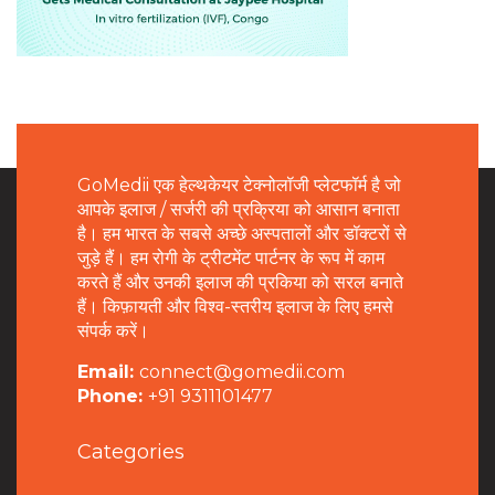
GoMedii एक हेल्थकेयर टेक्नोलॉजी प्लेटफॉर्म है जो
आपके इलाज / सर्जरी की प्रक्रिया को आसान बनाता
है। हम भारत के सबसे अच्छे अस्पतालों और डॉक्टरों से
जुड़े हैं। हम रोगी के ट्रीटमेंट पार्टनर के रूप में काम
करते हैं और उनकी इलाज की प्रकिया को सरल बनाते
हैं। किफ़ायती और विश्व-स्तरीय इलाज के लिए हमसे
संपर्क करें।
Email:
connect@gomedii.com
Phone:
+91 9311101477
Categories