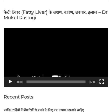
फैटी लिवर (Fatty Liver) के लक्षण, कारण, उपचार, इलाज – Dr.
Mukul Rastogi
V
i
d
e
o
P
l
a
y
e
00:00
07:00
r
Recent Posts
जानिए सर्दियों में बीमारियों से बचने के लिए क्या उपाय अपनाने चाहिए