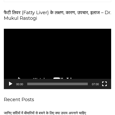
फैटी लिवर (Fatty Liver) के लक्षण, कारण, उपचार, इलाज – Dr.
Mukul Rastogi
V
i
d
e
o
P
l
a
y
e
00:00
07:00
r
Recent Posts
जानिए सर्दियों में बीमारियों से बचने के लिए क्या उपाय अपनाने चाहिए