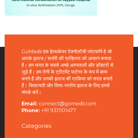
GoMedii एक हेल्थकेयर टेक्नोलॉजी प्लेटफॉर्म है जो
आपके इलाज / सर्जरी की प्रक्रिया को आसान बनाता
है। हम भारत के सबसे अच्छे अस्पतालों और डॉक्टरों से
जुड़े हैं। हम रोगी के ट्रीटमेंट पार्टनर के रूप में काम
करते हैं और उनकी इलाज की प्रकिया को सरल बनाते
हैं। किफ़ायती और विश्व-स्तरीय इलाज के लिए हमसे
संपर्क करें।
Email:
connect@gomedii.com
Phone:
+91 9311101477
Categories