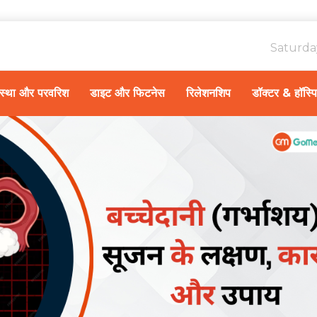
Saturda
ावस्था और परवरिश
डाइट और फिटनेस
रिलेशनशिप
डॉक्टर & हॉस्प