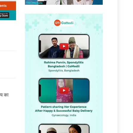
शय का