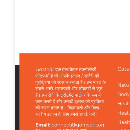
Cate
GoMedii एक हेल्थकेयर टेक्नोलॉजी
प्लेटफॉर्म है जो आपके इलाज / सर्जरी की
प्रक्रिया को आसान बनाता है। हम भारत के
Natur
सबसे अच्छे अस्पतालों और डॉक्टरों से जुड़े
B
ody 
हैं। हम रोगी के ट्रीटमेंट पार्टनर के रूप में
काम करते हैं और उनकी इलाज की प्रकिया
Healt
को सरल बनाते हैं। किफ़ायती और विश्व-
Healt
स्तरीय इलाज के लिए हमसे संपर्क करें।
Healt
Email:
connect@gomedii.com