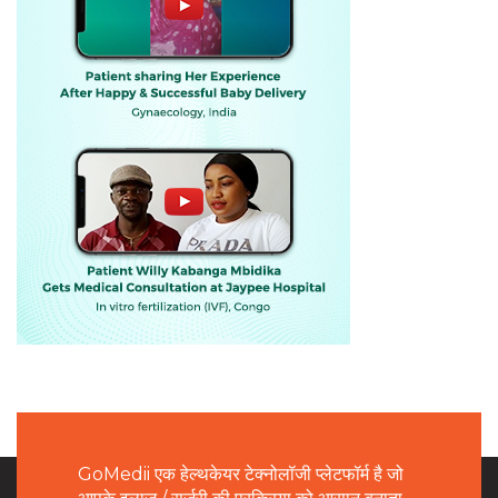
GoMedii एक हेल्थकेयर टेक्नोलॉजी प्लेटफॉर्म है जो