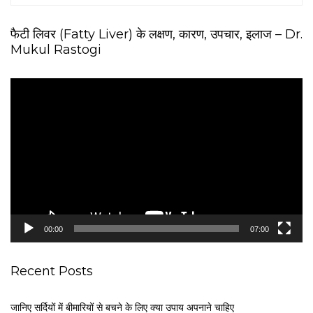
फैटी लिवर (Fatty Liver) के लक्षण, कारण, उपचार, इलाज – Dr.
Mukul Rastogi
V
i
d
e
o
P
l
a
y
e
00:00
07:00
r
Recent Posts
जानिए सर्दियों में बीमारियों से बचने के लिए क्या उपाय अपनाने चाहिए