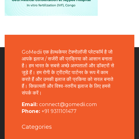
GoMedii एक हेल्थकेयर टेक्नोलॉजी प्लेटफॉर्म है जो
आपके इलाज / सर्जरी की प्रक्रिया को आसान बनाता
है। हम भारत के सबसे अच्छे अस्पतालों और डॉक्टरों से
जुड़े हैं। हम रोगी के ट्रीटमेंट पार्टनर के रूप में काम
करते हैं और उनकी इलाज की प्रकिया को सरल बनाते
हैं। किफ़ायती और विश्व-स्तरीय इलाज के लिए हमसे
संपर्क करें।
Email:
connect@gomedii.com
Phone:
+91 9311101477
Categories