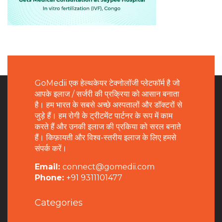
GoMedii एक हेल्थकेयर टेक्नोलॉजी प्लेटफॉर्म है जो
आपके इलाज / सर्जरी की प्रक्रिया को आसान बनाता
है। हम भारत के सबसे अच्छे अस्पतालों और डॉक्टरों से
जुड़े हैं। हम रोगी के ट्रीटमेंट पार्टनर के रूप में काम
करते हैं और उनकी इलाज की प्रकिया को सरल बनाते
हैं। किफ़ायती और विश्व-स्तरीय इलाज के लिए हमसे
संपर्क करें।
Email:
connect@gomedii.com
Phone:
+91 9311101477
Categories