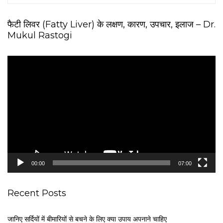
फैटी लिवर (Fatty Liver) के लक्षण, कारण, उपचार, इलाज – Dr.
Mukul Rastogi
V
i
d
e
o
P
l
a
y
e
00:00
07:00
r
Recent Posts
जानिए सर्दियों में बीमारियों से बचने के लिए क्या उपाय अपनाने चाहिए