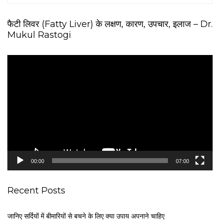
फैटी लिवर (Fatty Liver) के लक्षण, कारण, उपचार, इलाज – Dr.
Mukul Rastogi
V
i
d
e
o
P
l
a
y
e
00:00
07:00
r
Recent Posts
जानिए सर्दियों में बीमारियों से बचने के लिए क्या उपाय अपनाने चाहिए