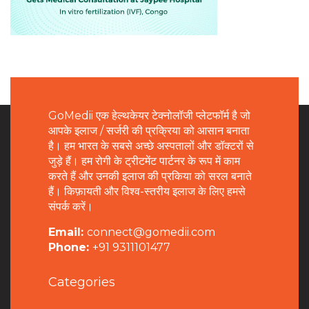
GoMedii एक हेल्थकेयर टेक्नोलॉजी प्लेटफॉर्म है जो
आपके इलाज / सर्जरी की प्रक्रिया को आसान बनाता
है। हम भारत के सबसे अच्छे अस्पतालों और डॉक्टरों से
जुड़े हैं। हम रोगी के ट्रीटमेंट पार्टनर के रूप में काम
करते हैं और उनकी इलाज की प्रकिया को सरल बनाते
हैं। किफ़ायती और विश्व-स्तरीय इलाज के लिए हमसे
संपर्क करें।
Email:
connect@gomedii.com
Phone:
+91 9311101477
Categories